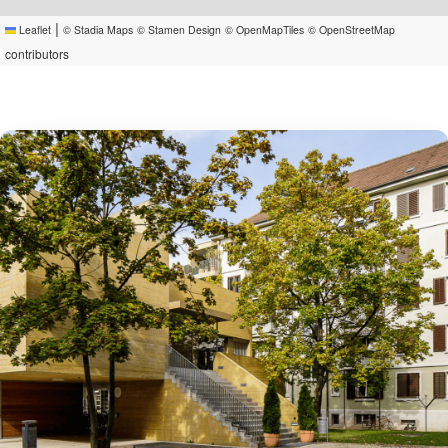
|
Leaflet
© Stadia Maps
© Stamen Design
© OpenMapTiles
© OpenStreetMap
contributors